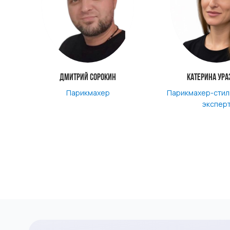
Дмитрий Сорокин
Катерина Ура
Парикмахер
Парикмахер-стил
экспер