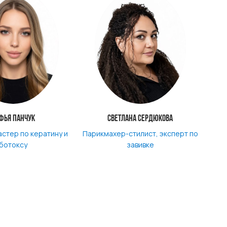
фья Панчук
Светлана Сердюкова
астер по кератину и
Парикмахер-стилист, эксперт по
ботоксу
завивке