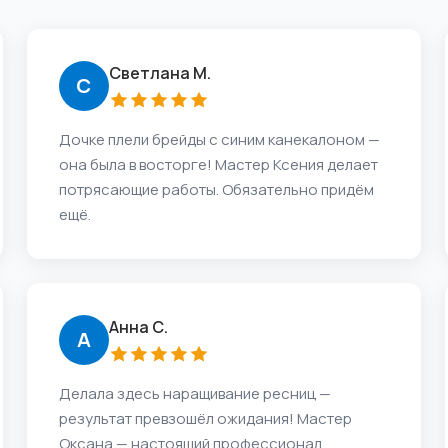
Светлана М.
С
Дочке плели брейды с синим канекалоном —
она была в восторге! Мастер Ксения делает
потрясающие работы. Обязательно придём
ещё.
Анна С.
А
Делала здесь наращивание ресниц —
результат превзошёл ожидания! Мастер
Оксана — настоящий профессионал.