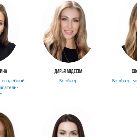
зина
Дарья Авдеева
Со
, свадебный
Брейдер
Брейдер, м
аватель-
г