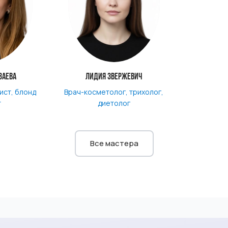
заева
Лидия Звержевич
ист, блонд
Врач-косметолог, трихолог,
т
диетолог
Все мастера