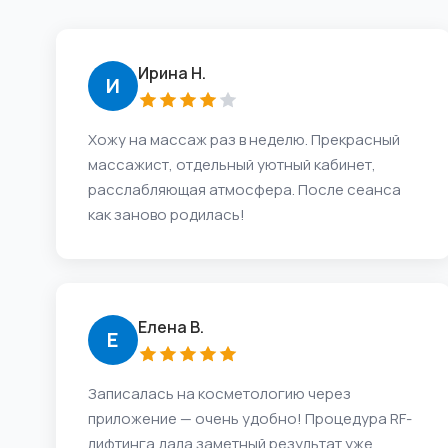
Ирина Н.
И
Хожу на массаж раз в неделю. Прекрасный
массажист, отдельный уютный кабинет,
расслабляющая атмосфера. После сеанса
как заново родилась!
Елена В.
Е
Записалась на косметологию через
приложение — очень удобно! Процедура RF-
лифтинга дала заметный результат уже