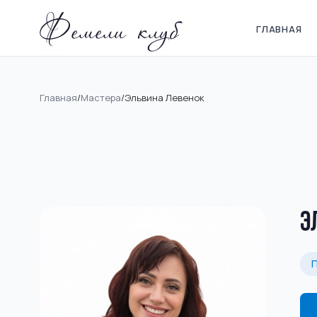
Фемели клуб
ГЛАВНАЯ
Главная
/
Мастера
/
Эльвина Левенок
Э