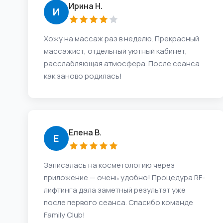
Ирина Н.
И
Хожу на массаж раз в неделю. Прекрасный
массажист, отдельный уютный кабинет,
расслабляющая атмосфера. После сеанса
как заново родилась!
Елена В.
Е
Записалась на косметологию через
приложение — очень удобно! Процедура RF-
лифтинга дала заметный результат уже
после первого сеанса. Спасибо команде
Family Club!