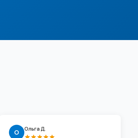
Ольга Д.
О