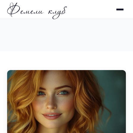
Фемели клуб